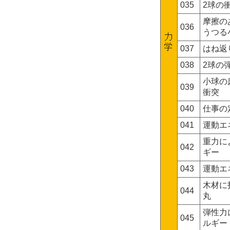
035
2球の
摩擦の
036
うつる
037
はね返
038
2球の
小球の
039
衝突
040
仕事の
041
運動エ
重力に
042
ギー
043
運動エ
木材に
044
丸
弾性力
045
ルギー