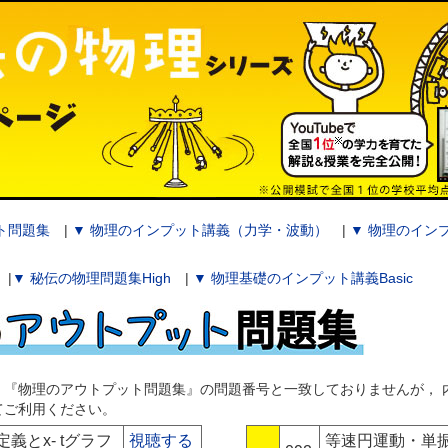
ト問題集
|
▼ 物理のインプット講義（力学・波動）
|
▼ 物理のイン
|
▼ 秘伝の物理問題集High
|
▼ 物理基礎のインプット講義Basic
，『物理のアウトプット問題集』の問題番号と一致しておりませんが， 
てご利用ください。
義とx- tグラフ
視聴する
等速円運動・単