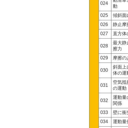
動滑車
024
動
025
傾斜面
026
静止摩
027
直方体
最大静
028
擦力
029
摩擦の
斜面上
030
体の運
空気抵
031
の運動
運動量
032
関係
033
壁に衝
034
運動量