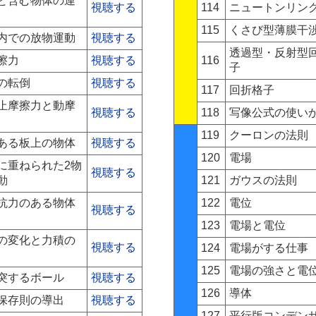
と含む物体の運
視聴する
114
ニュートンリン
115
くさび型薄膜干
内での放物運動
視聴する
透過型・反射型
擦力
視聴する
116
子
の転倒
視聴する
117
回折格子
止摩擦力と動摩
視聴する
118
写像公式の使い
119
クーロンの法則
ある板上の物体
視聴する
120
電場
に重ねられた2物
視聴する
動
121
ガウスの法則
抗力のある物体
122
電位
視聴する
123
電場と電位
の変化と力積の
視聴する
124
電場がする仕事
125
電場の強さと電
突するボール
視聴する
126
導体
保存則の導出
視聴する
127
平行版コンデン