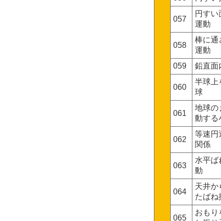
円すい
057
運動
棒に通
058
運動
059
鉛直面
半球上
060
球
地球の
061
動する
等速円
062
関係
水平ば
063
動
天井か
064
たばね
おもり
065