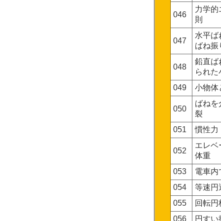
力学的
046
則
水平ば
047
ばね振
鉛直ば
048
られた
049
小物体
ばねを
050
裂
051
慣性力
エレベ
052
体重
053
電車内
054
等速円
055
回転円
056
円すい