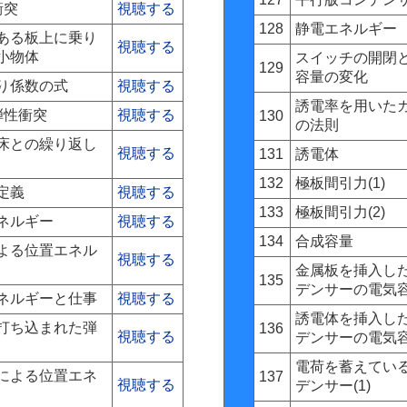
衝突
視聴する
128
静電エネルギー
ある板上に乗り
視聴する
小物体
スイッチの開閉
129
容量の変化
り係数の式
視聴する
誘電率を用いた
弾性衝突
視聴する
130
の法則
床との繰り返し
視聴する
131
誘電体
132
極板間引力(1)
定義
視聴する
133
極板間引力(2)
ネルギー
視聴する
134
合成容量
よる位置エネル
視聴する
金属板を挿入し
135
デンサーの電気
ネルギーと仕事
視聴する
誘電体を挿入し
打ち込まれた弾
136
視聴する
デンサーの電気
電荷を蓄えてい
による位置エネ
137
視聴する
デンサー(1)