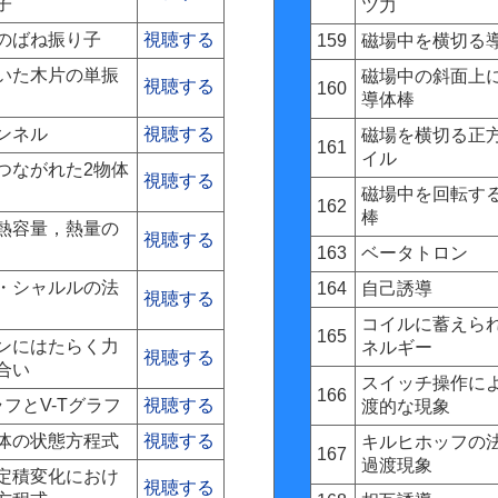
子
ツ力
のばね振り子
視聴する
159
磁場中を横切る
いた木片の単振
磁場中の斜面上
視聴する
160
導体棒
ンネル
視聴する
磁場を横切る正
161
イル
つながれた2物体
視聴する
磁場中を回転す
162
棒
熱容量，熱量の
視聴する
163
ベータトロン
・シャルルの法
164
自己誘導
視聴する
コイルに蓄えら
165
ンにはたらく力
ネルギー
視聴する
合い
スイッチ操作に
166
ラフとV-Tグラフ
視聴する
渡的な現象
体の状態方程式
視聴する
キルヒホッフの
167
過渡現象
定積変化におけ
視聴する