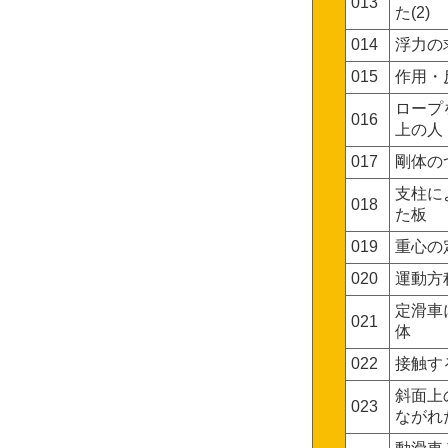
013
た(2)
014
浮力の
015
作用・
ロープ
016
上の人
017
剛体の
支柱に
018
た板
019
重心の
020
運動方
定滑車
021
体
022
接触す
斜面上
023
ながれ