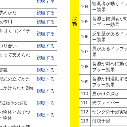
視聴する
観測者が動くド
104
ー効果
求めかた
視聴する
音源と観測者が
反作用
視聴する
105
ップラー効果
を引くゴンドラ
視聴する
反射壁があるド
106
ー効果
つり合い
視聴する
風があるドップ
107
果
よって支えられ
視聴する
音源が斜めに動
108
プラー効果
定義
視聴する
音源が円運動す
程式の立てかた
視聴する
109
プラー効果
にかけられた2物
視聴する
110
見かけの深さ
111
光ファイバー
る2物体の運動
視聴する
112
ヤングの干渉実
の物体と糸でつ
視聴する
た物体
113
薄膜干渉