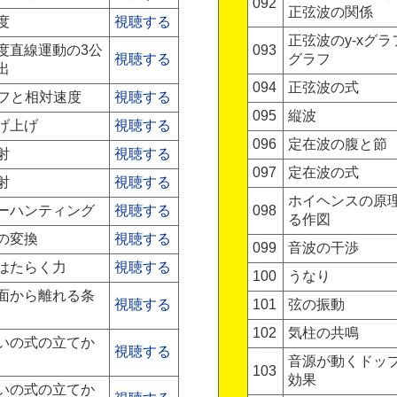
092
正弦波の関係
度
視聴する
正弦波のy-xグラフ
度直線運動の3公
093
視聴する
グラフ
出
094
正弦波の式
ラフと相対速度
視聴する
095
縦波
げ上げ
視聴する
096
定在波の腹と節
射
視聴する
097
定在波の式
射
視聴する
ホイヘンスの原
ーハンティング
視聴する
098
る作図
の変換
視聴する
099
音波の干渉
はたらく力
視聴する
100
うなり
面から離れる条
視聴する
101
弦の振動
102
気柱の共鳴
いの式の立てか
視聴する
音源が動くドッ
103
効果
いの式の立てか