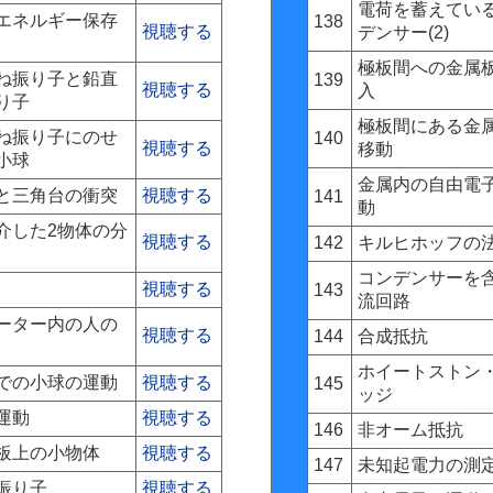
電荷を蓄えてい
エネルギー保存
138
視聴する
デンサー(2)
極板間への金属
ね振り子と鉛直
139
視聴する
入
り子
極板間にある金
ね振り子にのせ
140
視聴する
移動
小球
金属内の自由電
と三角台の衝突
視聴する
141
動
介した2物体の分
視聴する
142
キルヒホッフの
コンデンサーを
視聴する
143
流回路
ーター内の人の
視聴する
144
合成抵抗
ホイートストン
での小球の運動
視聴する
145
ッジ
運動
視聴する
146
非オーム抵抗
板上の小物体
視聴する
147
未知起電力の測
振り子
視聴する