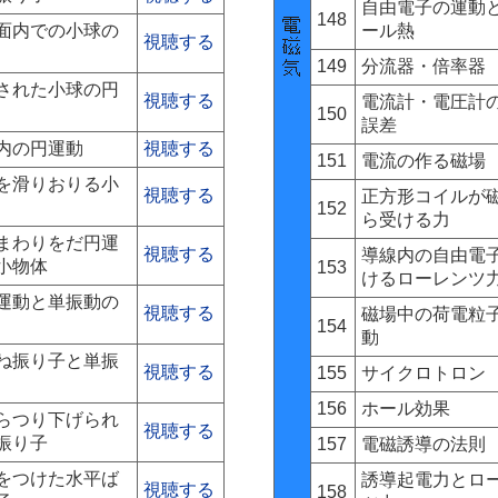
自由電子の運動
148
面内での小球の
ール熱
視聴する
149
分流器・倍率器
された小球の円
視聴する
電流計・電圧計
150
誤差
内の円運動
視聴する
151
電流の作る磁場
を滑りおりる小
視聴する
正方形コイルが
152
ら受ける力
まわりをだ円運
視聴する
導線内の自由電
小物体
153
けるローレンツ
運動と単振動の
視聴する
磁場中の荷電粒
154
動
ね振り子と単振
視聴する
155
サイクロトロン
156
ホール効果
らつり下げられ
視聴する
振り子
157
電磁誘導の法則
をつけた水平ば
誘導起電力とロ
視聴する
158