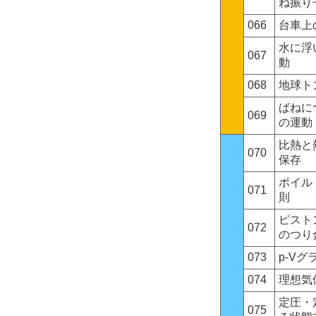
ね振り
066
台車上
水に浮
067
動
068
地球ト
ばねに
069
の運動
比熱と
070
保存
ボイル
071
則
ピスト
072
のつり
073
p-Vグ
074
理想気
定圧・
075