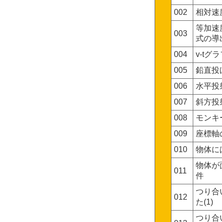
002
相対速
等加速
003
式の導
004
v-tグ
005
鉛直投
006
水平投
007
斜方投
008
モンキ
009
座標軸
010
物体に
物体が
011
件
つり合
012
た(1)
つり合