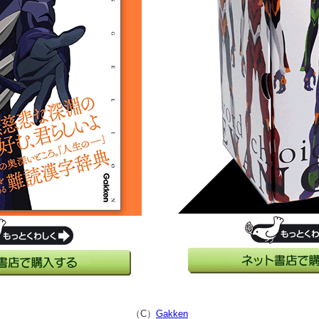
（C）
Gakken